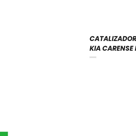
CATALIZADO
KIA CARENSE 
atsapp