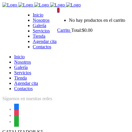
0
Inicio
Nosotros
No hay productos en el carrito
Galería
Carrito
Total:
$
0.00
Servicios
Tienda
Agendar cita
Contactos
Inicio
Nosotros
Galería
Servicios
Tienda
Agendar cita
Contactos
Síguenos en nuestras redes
facebook
instagram
whatsapp
CATALIZADOR K5