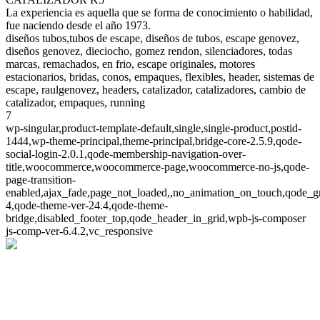
La experiencia es aquella que se forma de conocimiento o habilidad,
fue naciendo desde el año 1973.
diseños tubos,tubos de escape, diseños de tubos, escape genovez,
diseños genovez, dieciocho, gomez rendon, silenciadores, todas
marcas, remachados, en frio, escape originales, motores
estacionarios, bridas, conos, empaques, flexibles, header, sistemas de
escape, raulgenovez, headers, catalizador, catalizadores, cambio de
catalizador, empaques, running
7
wp-singular,product-template-default,single,single-product,postid-
1444,wp-theme-principal,theme-principal,bridge-core-2.5.9,qode-
social-login-2.0.1,qode-membership-navigation-over-
title,woocommerce,woocommerce-page,woocommerce-no-js,qode-
page-transition-
enabled,ajax_fade,page_not_loaded,,no_animation_on_touch,qode_g
4,qode-theme-ver-24.4,qode-theme-
bridge,disabled_footer_top,qode_header_in_grid,wpb-js-composer
js-comp-ver-6.4.2,vc_responsive