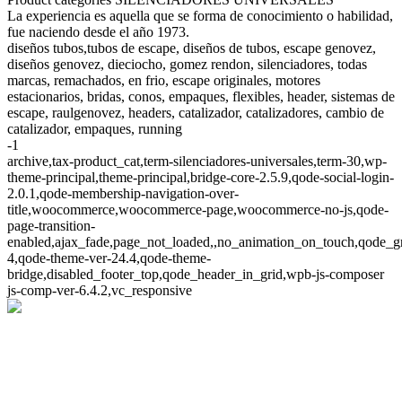
La experiencia es aquella que se forma de conocimiento o habilidad,
fue naciendo desde el año 1973.
diseños tubos,tubos de escape, diseños de tubos, escape genovez,
diseños genovez, dieciocho, gomez rendon, silenciadores, todas
marcas, remachados, en frio, escape originales, motores
estacionarios, bridas, conos, empaques, flexibles, header, sistemas de
escape, raulgenovez, headers, catalizador, catalizadores, cambio de
catalizador, empaques, running
-1
archive,tax-product_cat,term-silenciadores-universales,term-30,wp-
theme-principal,theme-principal,bridge-core-2.5.9,qode-social-login-
2.0.1,qode-membership-navigation-over-
title,woocommerce,woocommerce-page,woocommerce-no-js,qode-
page-transition-
enabled,ajax_fade,page_not_loaded,,no_animation_on_touch,qode_g
4,qode-theme-ver-24.4,qode-theme-
bridge,disabled_footer_top,qode_header_in_grid,wpb-js-composer
js-comp-ver-6.4.2,vc_responsive