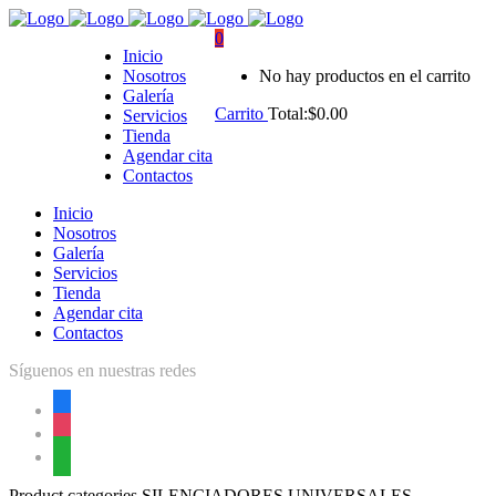
0
Inicio
Nosotros
No hay productos en el carrito
Galería
Carrito
Total:
$
0.00
Servicios
Tienda
Agendar cita
Contactos
Inicio
Nosotros
Galería
Servicios
Tienda
Agendar cita
Contactos
Síguenos en nuestras redes
facebook
instagram
whatsapp
Product categories SILENCIADORES UNIVERSALES