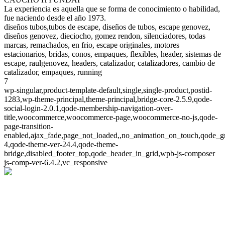
La experiencia es aquella que se forma de conocimiento o habilidad,
fue naciendo desde el año 1973.
diseños tubos,tubos de escape, diseños de tubos, escape genovez,
diseños genovez, dieciocho, gomez rendon, silenciadores, todas
marcas, remachados, en frio, escape originales, motores
estacionarios, bridas, conos, empaques, flexibles, header, sistemas de
escape, raulgenovez, headers, catalizador, catalizadores, cambio de
catalizador, empaques, running
7
wp-singular,product-template-default,single,single-product,postid-
1283,wp-theme-principal,theme-principal,bridge-core-2.5.9,qode-
social-login-2.0.1,qode-membership-navigation-over-
title,woocommerce,woocommerce-page,woocommerce-no-js,qode-
page-transition-
enabled,ajax_fade,page_not_loaded,,no_animation_on_touch,qode_g
4,qode-theme-ver-24.4,qode-theme-
bridge,disabled_footer_top,qode_header_in_grid,wpb-js-composer
js-comp-ver-6.4.2,vc_responsive