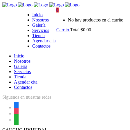
0
Inicio
Nosotros
No hay productos en el carrito
Galería
Carrito
Total:
$
0.00
Servicios
Tienda
Agendar cita
Contactos
Inicio
Nosotros
Galería
Servicios
Tienda
Agendar cita
Contactos
Síguenos en nuestras redes
facebook
instagram
whatsapp
CAUCHO HYUNDAI