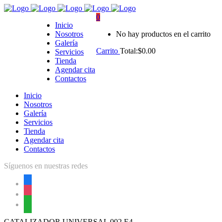
0
Inicio
Nosotros
No hay productos en el carrito
Galería
Carrito
Total:
$
0.00
Servicios
Tienda
Agendar cita
Contactos
Inicio
Nosotros
Galería
Servicios
Tienda
Agendar cita
Contactos
Síguenos en nuestras redes
facebook
instagram
whatsapp
CATALIZADOR UNIVERSAL 002 E4