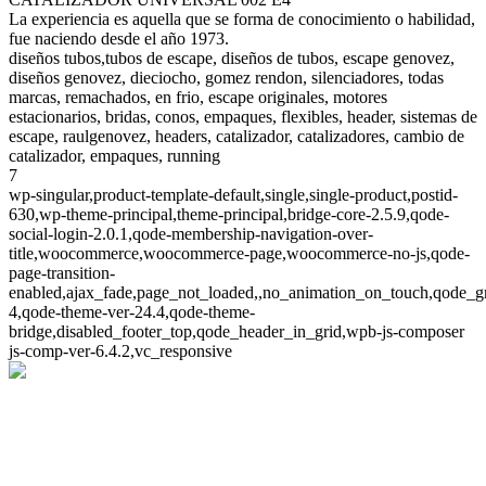
La experiencia es aquella que se forma de conocimiento o habilidad,
fue naciendo desde el año 1973.
diseños tubos,tubos de escape, diseños de tubos, escape genovez,
diseños genovez, dieciocho, gomez rendon, silenciadores, todas
marcas, remachados, en frio, escape originales, motores
estacionarios, bridas, conos, empaques, flexibles, header, sistemas de
escape, raulgenovez, headers, catalizador, catalizadores, cambio de
catalizador, empaques, running
7
wp-singular,product-template-default,single,single-product,postid-
630,wp-theme-principal,theme-principal,bridge-core-2.5.9,qode-
social-login-2.0.1,qode-membership-navigation-over-
title,woocommerce,woocommerce-page,woocommerce-no-js,qode-
page-transition-
enabled,ajax_fade,page_not_loaded,,no_animation_on_touch,qode_g
4,qode-theme-ver-24.4,qode-theme-
bridge,disabled_footer_top,qode_header_in_grid,wpb-js-composer
js-comp-ver-6.4.2,vc_responsive