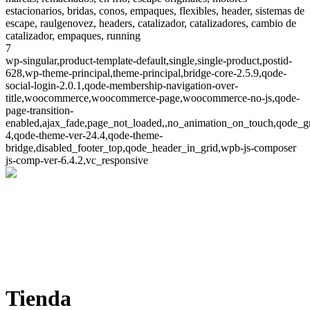
estacionarios, bridas, conos, empaques, flexibles, header, sistemas de
escape, raulgenovez, headers, catalizador, catalizadores, cambio de
catalizador, empaques, running
7
wp-singular,product-template-default,single,single-product,postid-
628,wp-theme-principal,theme-principal,bridge-core-2.5.9,qode-
social-login-2.0.1,qode-membership-navigation-over-
title,woocommerce,woocommerce-page,woocommerce-no-js,qode-
page-transition-
enabled,ajax_fade,page_not_loaded,,no_animation_on_touch,qode_g
4,qode-theme-ver-24.4,qode-theme-
bridge,disabled_footer_top,qode_header_in_grid,wpb-js-composer
js-comp-ver-6.4.2,vc_responsive
Tienda