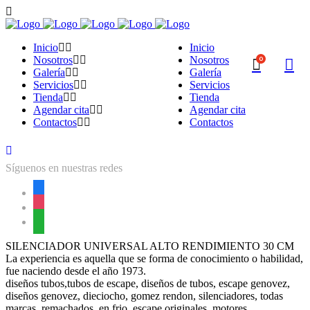
Inicio
Inicio
Nosotros
Nosotros
0
Galería
Galería
Servicios
Servicios
Tienda
Tienda
Agendar cita
Agendar cita
Contactos
Contactos
Síguenos en nuestras redes
facebook
instagram
whatsapp
SILENCIADOR UNIVERSAL ALTO RENDIMIENTO 30 CM
La experiencia es aquella que se forma de conocimiento o habilidad,
fue naciendo desde el año 1973.
diseños tubos,tubos de escape, diseños de tubos, escape genovez,
diseños genovez, dieciocho, gomez rendon, silenciadores, todas
marcas, remachados, en frio, escape originales, motores